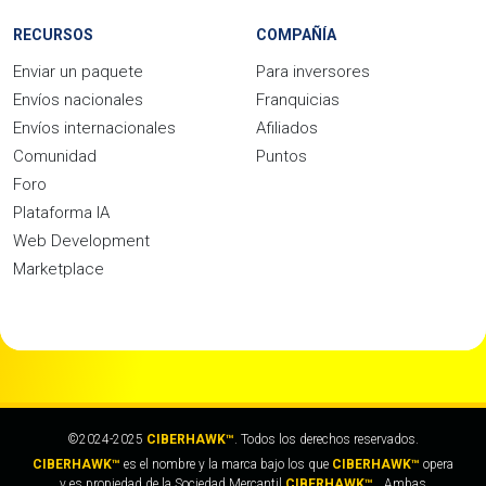
RECURSOS
COMPAÑÍA
Enviar un paquete
Para inversores
Envíos nacionales
Franquicias
Envíos internacionales
Afiliados
Comunidad
Puntos
Foro
Plataforma IA
Web Development
Marketplace
©2024-2025
CIBERHAWK™
. Todos los derechos reservados.
CIBERHAWK™
es el nombre y la marca bajo los que
CIBERHAWK™
opera
y es propiedad de la Sociedad Mercantil
CIBERHAWK™.
. Ambas