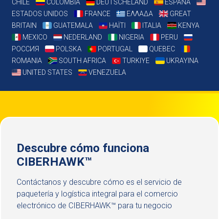
CHILE
COLOMBIA
DEUTSCHELAND
ESPAÑA
ESTADOS UNIDOS
FRANCE
ΕΛΛΑΔΑ
GREAT
BRITAIN
GUATEMALA
HAÏTI
ITALIA
KENYA
MEXICO
NEDERLAND
NIGERIA
PERU
РОССИЯ
POLSKA
PORTUGAL
QUEBEC
ROMANIA
SOUTH AFRICA
TURKIYE
UKRAYINA
UNITED STATES
VENEZUELA
Descubre cómo funciona
CIBERHAWK™
Contáctanos y descubre cómo es el servicio de
paquetería y logística integral para el comercio
electrónico de CIBERHAWK™ para tu negocio